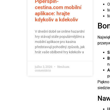
Piperspin-
O
cestina.com mobilní
M
aplikace: hrajte
M
kdykoliv a kdekoliv
Bon
V dnešní době se online hazardní
hry stávají stále populárnějšími a
Najwię
mobilní aplikace pro kasina
przery
představují pohodlný způsob, jak
hrát vaše oblíbené hry kdekoliv a
S
B
n
julho 3, 2026
Nenhum
A
comentário
p
Piękno
siedzie
Naw
U