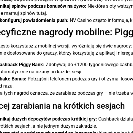
nikaj spinów podczas bonusów na żywo:
Niektóre sloty wstrzy
ie marnuj spinów tutaj.
konfiguruj powiadomienia push:
NV Casino często informuje, k
cyficzne nagrody mobilne: Pig
zęsto korzystasz z mobilnej wersji, wyróżniają się dwie nagrod
nie dostosowane do graczy, którzy korzystają z aplikacji nieregu
ashback Piggy Bank:
Zdobywaj do €1200 tygodniowego cashbac
utomatycznie naliczany po każdej sesji.
hake Bonus:
Potrząśnij telefonem podczas gry i otrzymaj loso
d razu.
ta tych nagród oznacza, że zarabiasz podczas gry – nie trzeb
cej zarabiania na krótkich sesjach
nikaj dużych depozytów podczas krótkiej gry:
Cashback działa 
rótkich sesjach, a nie jednym dużym zakładzie.