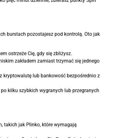
ko pięć minut dziennie, zbierasz punkty Spin
ch burstach pozostajesz pod kontrolą. Oto jak
tem ostrzeże Cię, gdy się zbliżysz.
niskim zakładem zamiast trzymać się jednego
z kryptowalutę lub bankowość bezpośrednio z
 po kilku szybkich wygranych lub przegranych
h, takich jak Plinko, które wymagają