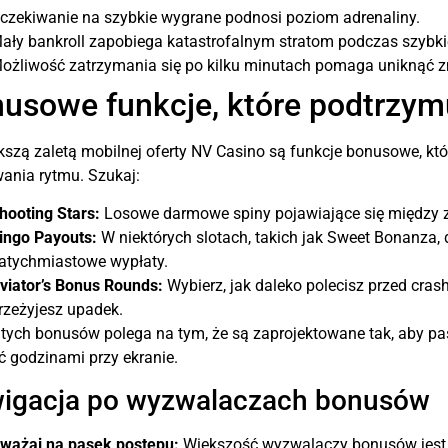
czekiwanie na szybkie wygrane podnosi poziom adrenaliny.
ały bankroll zapobiega katastrofalnym stratom podczas szybkie
ożliwość zatrzymania się po kilku minutach pomaga uniknąć zm
usowe funkcje, które podtrz
kszą zaletą mobilnej oferty NV Casino są funkcje bonusowe, któ
wania rytmu. Szukaj:
hooting Stars:
Losowe darmowe spiny pojawiające się między 
ingo Payouts:
W niektórych slotach, takich jak Sweet Bonanza
atychmiastowe wypłaty.
viator’s Bonus Rounds:
Wybierz, jak daleko polecisz przed cras
rzeżyjesz upadek.
 tych bonusów polega na tym, że są zaprojektowane tak, aby pa
ć godzinami przy ekranie.
igacja po wyzwalaczach bonusów
ważaj na pasek postępu:
Większość wyzwalaczy bonusów jest 