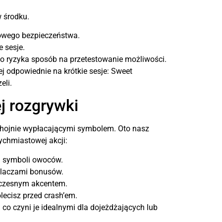
w środku.
kowego bezpieczeństwa.
 sesje.
ego ryzyka sposób na przetestowanie możliwości.
j odpowiednie na krótkie sesje: Sweet
eli.
j rozgrywki
 z hojnie wypłacającymi symbolem. Oto nasz
ychmiastowej akcji:
i symboli owoców.
alaczami bonusów.
czesnym akcentem.
lecisz przed crash’em.
– co czyni je idealnymi dla dojeżdżających lub