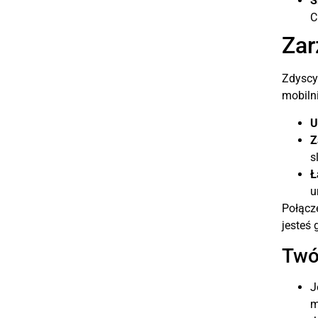
S
C
Zar
Zdyscyp
mobiln
U
Z
s
Ł
u
Połącz
jesteś 
Twó
J
m