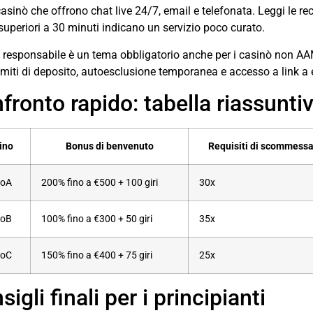
asinò che offrono chat live 24/7, email e telefonata. Leggi le rec
superiori a 30 minuti indicano un servizio poco curato.
o responsabile è un tema obbligatorio anche per i casinò non AA
miti di deposito, autoesclusione temporanea e accesso a link a e
fronto rapido: tabella riassunti
ino
Bonus di benvenuto
Requisiti di scommess
noA
200% fino a €500 + 100 giri
30x
noB
100% fino a €300 + 50 giri
35x
noC
150% fino a €400 + 75 giri
25x
igli finali per i principianti