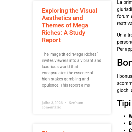
La prim
giurisd
Exploring the Visual
forum e
Aesthetics and
reattiva
Themes of Mega
Riches: A Study
Un altr
Report
persona
Per app
The image titled “Mega Riches”
Bon
invites viewers into a vibrant and
luxurious world that
encapsulates the essence of
I bonus
high-stakes gambling and
scommes
opulence. This report aims
giochi 
Tip
julho 3, 2026
Nenhum
comentário
W
B
C