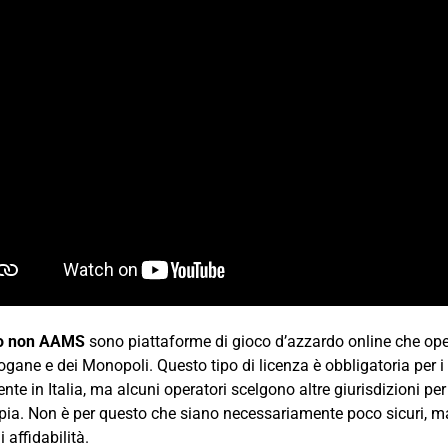
o non AAMS
sono piattaforme di gioco d’azzardo online che oper
ogane e dei Monopoli. Questo tipo di licenza è obbligatoria per i s
nte in Italia, ma alcuni operatori scelgono altre giurisdizioni per m
ia. Non è per questo che siano necessariamente poco sicuri, m
di affidabilità.