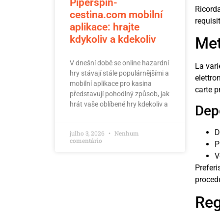
Piperspin-
Ricorda
cestina.com mobilní
requisi
aplikace: hrajte
kdykoliv a kdekoliv
Met
V dnešní době se online hazardní
La vari
hry stávají stále populárnějšími a
elettro
mobilní aplikace pro kasina
carte p
představují pohodlný způsob, jak
hrát vaše oblíbené hry kdekoliv a
Depo
D
julho 3, 2026
Nenhum
comentário
P
V
Preferi
procedu
Reg