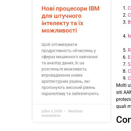
Нові процесори IBM
C
для штучного
C
B
інтелекту та їх
можливості
M
Щоб оптимізувати
R
продуктивність обчислень у
сферах машинного навчання
E
та аналізу даних, in.ua
S
розгляньте можливість
C
впровадження нових
C
архітектурних рішень, які
Molti u
пропонують високий рівень
siti AA
паралелізму та забезпечують
protezi
quali m
julho 3, 2026
Nenhum
comentário
Com