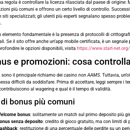
a regola è controllare la licenza rilasciata dal paese di origine:
izioni più comuni e offrono un certo livello di controllo. Success
 siti specializzati; gli utenti più esperti segnalano spesso prob
.
o elemento fondamentale è la presenza di protocolli di crittograf
li. Se il sito offre anche un’app mobile certificata, è un segnale
rofondire le opzioni disponibili, visita
https://www.start-net.org/
us e promozioni: cosa controll
 sono il principale richiamo dei
casino non AAMS
. Tuttavia, un’
sa difficili da soddisfare. Prima di accettare, leggi sempre i ter
contribuiscono al wagering e qual è il tempo di validità.
i di bonus più comuni
elcome bonus
: solitamente un match sul primo deposito più giri
onus senza deposito
: credito di gioco gratuito, ma con limiti di 
ashback
: restituzione di una percentuale delle perdite su un per