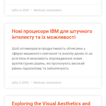
julho 4, 2026
Nenhum comentário
Нові процесори IBM для штучного
інтелекту та їх можливості
Щоб оптимізувати продуктивність обчислень у
сферах машинного навчання та аналізу даних, in.ua
розгляньте можливість впровадження нових
архітектурних рішень, які пропонують високий
рівень паралелізму та забезпечують
julho 3, 2026
Nenhum comentário
Exploring the Visual Aesthetics and