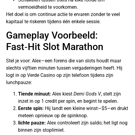
vermoeidheid te voorkomen.
Het doel is om continue actie te ervaren zonder te veel
kapitaal te riskeren tijdens één enkele sessie.
Gameplay Voorbeeld:
Fast‑Hit Slot Marathon
Stel je voor: Alex—een forens die van slots houdt maar
slechts vijftien minuten tussen vergaderingen heeft. Hij
logt in op Verde Casino op zijn telefoon tijdens zijn
lunchpauze:
Tiende minuut:
Alex kiest
Demi Gods V
, stelt zijn
inzet in op 1 credit per spin, en begint te spelen.
Eerste spin:
Hij landt een kleine winst—$5—en drukt
meteen opnieuw op de spinknop.
lichte pauze:
Alex controleert zijn saldo; het ligt nog
binnen zijn stoplimiet.