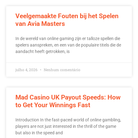
Veelgemaakte Fouten bij het Spelen
van Avia Masters
In de wereld van online gaming zijn er talloze spellen die
spelers aanspreken, en een van de populaire titels die de
aandacht heeft getrokken, is
julho 4, 2026
Nenhum comentário
Mad Casino UK Payout Speeds: How
to Get Your Winnings Fast
Introduction In the fast-paced world of online gambling,
players are not just interested in the thrill of the game
but also in the speed and