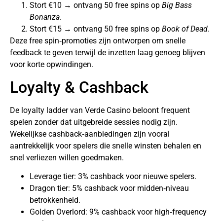
Stort €10 → ontvang 50 free spins op
Big Bass
Bonanza
.
Stort €15 → ontvang 50 free spins op
Book of Dead
.
Deze free spin‑promoties zijn ontworpen om snelle
feedback te geven terwijl de inzetten laag genoeg blijven
voor korte opwindingen.
Loyalty & Cashback
De loyalty ladder van Verde Casino beloont frequent
spelen zonder dat uitgebreide sessies nodig zijn.
Wekelijkse cashback‑aanbiedingen zijn vooral
aantrekkelijk voor spelers die snelle winsten behalen en
snel verliezen willen goedmaken.
Leverage tier: 3% cashback voor nieuwe spelers.
Dragon tier: 5% cashback voor midden‑niveau
betrokkenheid.
Golden Overlord: 9% cashback voor high‑frequency