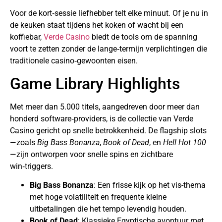
Voor de kort‑sessie liefhebber telt elke minuut. Of je nu in
de keuken staat tijdens het koken of wacht bij een
koffiebar,
Verde Casino
biedt de tools om de spanning
voort te zetten zonder de lange‑termijn verplichtingen die
traditionele casino‑gewoonten eisen.
Game Library Highlights
Met meer dan 5.000 titels, aangedreven door meer dan
honderd software‑providers, is de collectie van Verde
Casino gericht op snelle betrokkenheid. De flagship slots
—zoals
Big Bass Bonanza
,
Book of Dead
, en
Hell Hot 100
—zijn ontworpen voor snelle spins en zichtbare
win‑triggers.
Big Bass Bonanza
: Een frisse kijk op het vis-thema
met hoge volatiliteit en frequente kleine
uitbetalingen die het tempo levendig houden.
Book of Dead
: Klassieke Egyptische avontuur met