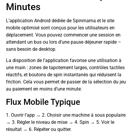
Minutes
L’application Android dédiée de Spinmama et le site
mobile optimisé sont conçus pour les utilisateurs en
déplacement. Vous pouvez commencer une session en
attendant un bus ou lors d’une pause déjeuner rapide –
sans besoin de desktop.
La disposition de l’application favorise une utilisation à
une main : zones de tapotement larges, contrôles tactiles
réactifs, et boutons de spin instantanés qui réduisent la
friction. Cela vous permet de passer de la sélection du jeu
au paiement en moins d’une minute.
Flux Mobile Typique
1. Ouvrir l’app → 2. Choisir une machine à sous populaire
→ 3. Régler le niveau de mise → 4. Spin → 5. Voir le
résultat → 6. Répéter ou quitter.