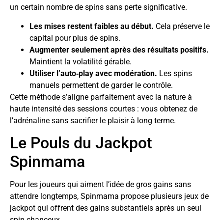
un certain nombre de spins sans perte significative.
Les mises restent faibles au début.
Cela préserve le
capital pour plus de spins.
Augmenter seulement après des résultats positifs.
Maintient la volatilité gérable.
Utiliser l’auto‑play avec modération.
Les spins
manuels permettent de garder le contrôle.
Cette méthode s’aligne parfaitement avec la nature à
haute intensité des sessions courtes : vous obtenez de
l’adrénaline sans sacrifier le plaisir à long terme.
Le Pouls du Jackpot
Spinmama
Pour les joueurs qui aiment l’idée de gros gains sans
attendre longtemps, Spinmama propose plusieurs jeux de
jackpot qui offrent des gains substantiels après un seul
spin chanceux.