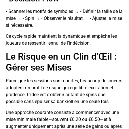
• Scanner les motifs de symboles → • Définir la taille de la
mise → • Spin → • Observer le résultat → • Ajuster la mise
si nécessaire.
Ce cycle rapide maintient la dynamique et empêche les
joueurs de ressentir l’ennui de l’indécision.
Le Risque en un Clin d’Œil :
Gérer ses Mises
Parce que les sessions sont courtes, beaucoup de joueurs
adoptent un profil de risque qui équilibre excitation et
prudence. L’idée est d’obtenir autant de spins que
possible sans épuiser sa bankroll en une seule fois.
Une approche courante consiste à commencer avec une
mise minimale faible—souvent €0.20 ou €0.50—et à
augmenter uniquement après une série de gains ou après