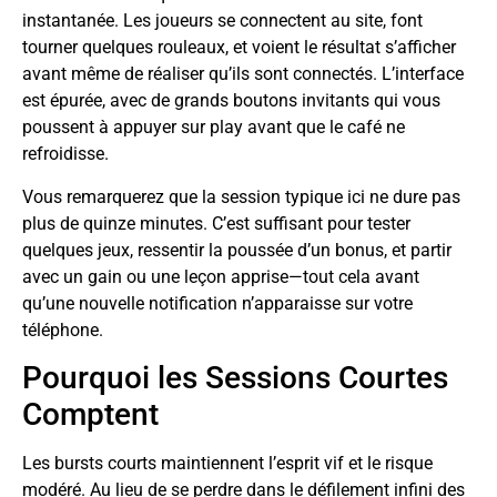
instantanée. Les joueurs se connectent au site, font
tourner quelques rouleaux, et voient le résultat s’afficher
avant même de réaliser qu’ils sont connectés. L’interface
est épurée, avec de grands boutons invitants qui vous
poussent à appuyer sur play avant que le café ne
refroidisse.
Vous remarquerez que la session typique ici ne dure pas
plus de quinze minutes. C’est suffisant pour tester
quelques jeux, ressentir la poussée d’un bonus, et partir
avec un gain ou une leçon apprise—tout cela avant
qu’une nouvelle notification n’apparaisse sur votre
téléphone.
Pourquoi les Sessions Courtes
Comptent
Les bursts courts maintiennent l’esprit vif et le risque
modéré. Au lieu de se perdre dans le défilement infini des