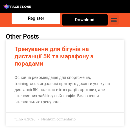
Register
Download
Other Posts
Тренування для бігунів на
дистанції 5К та марафону з
порадами
Основна рекомендація для спортсменів,
trainingfocus.org.ua які прагнуть досягти успіху на
дистанції 5К, полягає в інтеграції коротших, але
інтенсивних забігів у свій графік. Включення
інтервальних тренувань
julho 4, 2026
Nenhum comentário