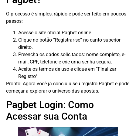
O processo é simples, rápido e pode ser feito em poucos
passos:
Acesse o site oficial Pagbet online.
Clique no botão “Registrar-se” no canto superior
direito.
Preencha os dados solicitados: nome completo, e-
mail, CPF, telefone e crie uma senha segura.
Aceite os termos de uso e clique em “Finalizar
Registro”.
Pronto! Agora você já concluiu seu registro Pagbet e pode
começar a explorar o universo das apostas.
Pagbet Login: Como
Acessar sua Conta