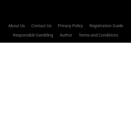
About Us
Contact Us
Privacy Policy
Registration Guide
Responsible Gambling
Author
Terms and Conditions