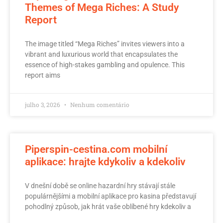
Themes of Mega Riches: A Study
Report
The image titled “Mega Riches” invites viewers into a
vibrant and luxurious world that encapsulates the
essence of high-stakes gambling and opulence. This
report aims
julho 3, 2026
Nenhum comentário
Piperspin-cestina.com mobilní
aplikace: hrajte kdykoliv a kdekoliv
V dnešní době se online hazardní hry stávají stále
populárnějšími a mobilní aplikace pro kasina představují
pohodlný způsob, jak hrát vaše oblíbené hry kdekoliv a