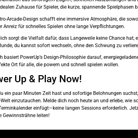
dealen Zuhause für Spieler, die kurze, spannende Spielphasen 
ro-Arcade-Design schafft eine immersive Atmosphäre, die sowoh
er Anreiz für schnelles Spielen ohne lange Verpflichtungen.
ich sorgt die Vielfalt dafür, dass Langeweile keine Chance hat; e
Runde, du kannst sofort wechseln, ohne den Schwung zu verliere
ch basiert PowerUp’s Design-Philosophie darauf, energiegeladene
fekte Ort für alle, die powern und schnell spielen wollen.
er Up & Play Now!
u ein paar Minuten Zeit hast und sofortige Belohnungen suchst
Welt einzutauchen. Melde dich noch heute an und erlebe, wie sc
Terminkalender einfügt—keine langen Sessions erforderlich. Jetz
e Gewinnsträhne leiten!