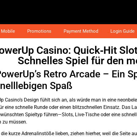
Mobile
Promotions
Payment Method
Login Guide
owerUp Casino: Quick‑Hit Slot
Schnelles Spiel für den 
PowerUp’s Retro Arcade – Ein Sp
nelllebigen Spaß
 Casino’s Design fühlt sich an, als würde man in eine neonbele
für eine schnelle Runde oder einen blitzschnellen Einsatz. Das Lay
wünschten Spieltyp führen—Slots, Live-Tische oder eine schn
en zu müssen.
, die kurze Adrenalinstöße lieben, ziehen hierher, weil die Seite a