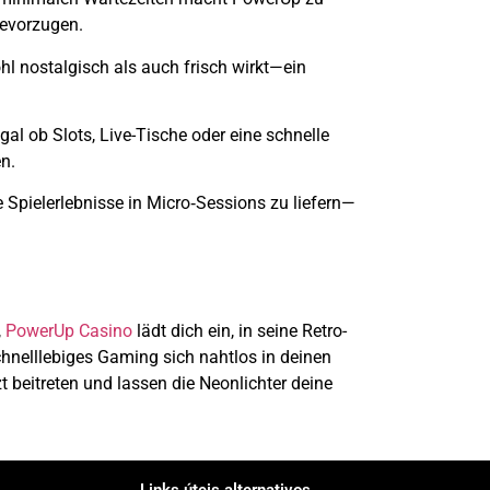
bevorzugen.
l nostalgisch als auch frisch wirkt—ein
gal ob Slots, Live-Tische oder eine schnelle
n.
 Spielerlebnisse in Micro‑Sessions zu liefern—
,
PowerUp Casino
lädt dich ein, in seine Retro-
hnelllebiges Gaming sich nahtlos in deinen
t beitreten und lassen die Neonlichter deine