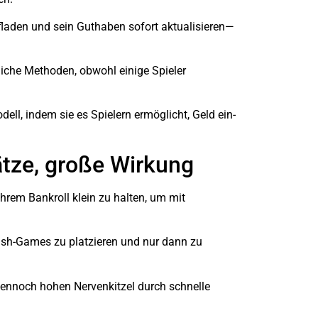
fladen und sein Guthaben sofort aktualisieren—
liche Methoden, obwohl einige Spieler
ll, indem sie es Spielern ermöglicht, Geld ein-
ätze, große Wirkung
 ihrem Bankroll klein zu halten, um mit
ash-Games zu platzieren und nur dann zu
dennoch hohen Nervenkitzel durch schnelle