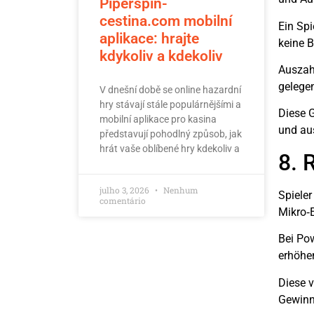
Piperspin-
cestina.com mobilní
Ein Spi
aplikace: hrajte
keine 
kdykoliv a kdekoliv
Auszahl
gelegen
V dnešní době se online hazardní
hry stávají stále populárnějšími a
Diese G
mobilní aplikace pro kasina
und au
představují pohodlný způsob, jak
hrát vaše oblíbené hry kdekoliv a
8. 
julho 3, 2026
Nenhum
Spieler
comentário
Mikro‑E
Bei Po
erhöhen
Diese v
Gewinn