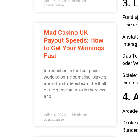
3. 
julho 4, 2026
Nenhum
comentário
Für die
Tische 
Mad Casino UK
Anstatt
Payout Speeds: How
interag
to Get Your Winnings
Fast
Das Te
oder Ve
Introduction In the fast-paced
Spieler
world of online gambling, players
einem 
are not just interested in the thrill
of the game but also in the speed
4. 
and
Arcade-
julho 4, 2026
Nenhum
comentário
Denke 
Runden,