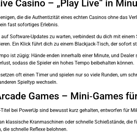
Live Casino – „Play Live“ in Min
jenigen, die die Authentizität eines echten Casinos ohne das Ve
ein fast sofortiges Erlebnis.
 auf Software-Updates zu warten, verbindest du dich mit einem
ieren. Ein Klick führt dich zu einem Blackjack-Tisch, der sofort st
mpo ist zügig: Hände enden innerhalb einer Minute, und Dealer
rlust, sodass die Spieler ein hohes Tempo beibehalten können.
 setzen oft einen Timer und spielen nur so viele Runden, um sc
anderen Spieltyp wechseln.
Arcade Games – Mini‑Games fü
Titel bei PowerUp sind bewusst kurz gehalten, entworfen für M
an klassische Kranmaschinen oder schnelle Schießstände, die 
 die schnelle Reflexe belohnen.