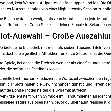
nload, kein Warten auf Updates; einfach tippen und los. Die Ob
cht es Nutzern, nahtlos von einer High-Intensity-Session zur nä
e Besuche dauern weniger als zehn Minuten, doch jede Minute is
aler-Ruf oder ein Crash-Spike, der deinen Einsatz in Sekunden 
Slot-Auswahl – Große Auszahlu
 bietet eine Bibliothek mit mehr als sieben Tausend Titeln vo
rn, doch die eigentliche Attraktion für kurze Sessions ist die Qu
nd Spiele, bei denen die Drehzeit weniger als eine Sekunde betr
eler, die sofortiges Feedback wollen.
chnelle Drehmechanik reduziert die Wartezeit zwischen den Erg
igh RTP Slots halten die Gewinnchancen günstig und liefern de
äufige Bonus-Trigger halten die Dynamik aufrecht.
rvenkitzel entsteht, wenn Symbole im Handumdrehen ausgericht
eispiele-Feature auslösen kann, bevor du überhaupt realisierst, d