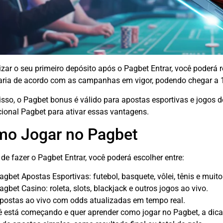
izar o seu primeiro depósito após o Pagbet Entrar, você poderá
varia de acordo com as campanhas em vigor, podendo chegar a 1
sso, o Pagbet bonus é válido para apostas esportivas e jogos 
ional Pagbet para ativar essas vantagens.
o Jogar no Pagbet
de fazer o Pagbet Entrar, você poderá escolher entre:
agbet Apostas Esportivas: futebol, basquete, vôlei, tênis e muit
agbet Casino: roleta, slots, blackjack e outros jogos ao vivo.
postas ao vivo com odds atualizadas em tempo real.
ê está começando e quer aprender como jogar no Pagbet, a dica