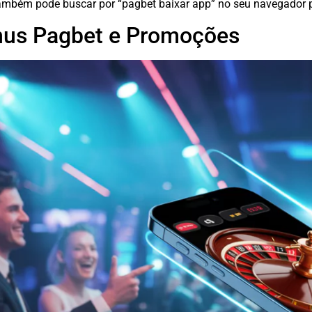
mbém pode buscar por “pagbet baixar app” no seu navegador para
us Pagbet e Promoções