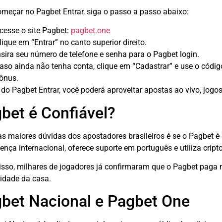
omeçar no Pagbet Entrar, siga o passo a passo abaixo:
cesse o site Pagbet:
pagbet.one
lique em “Entrar” no canto superior direito.
nsira seu número de telefone e senha para o Pagbet login.
aso ainda não tenha conta, clique em “Cadastrar” e use o códig
ônus.
do Pagbet Entrar, você poderá aproveitar apostas ao vivo, jogo
bet é Confiável?
 maiores dúvidas dos apostadores brasileiros é se o Pagbet é 
ença internacional, oferece suporte em português e utiliza cript
isso, milhares de jogadores já confirmaram que o Pagbet paga
lidade da casa.
bet Nacional e Pagbet One