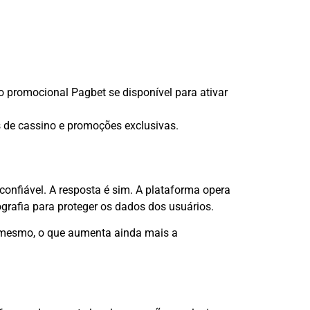
o promocional Pagbet se disponível para ativar
s de cassino e promoções exclusivas.
confiável. A resposta é sim. A plataforma opera
ografia para proteger os dados dos usuários.
 mesmo, o que aumenta ainda mais a