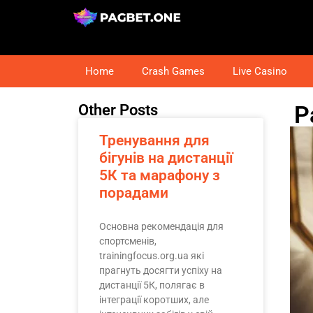
Home
Crash Games
Live Casino
P
Other Posts
Тренування для
бігунів на дистанції
5К та марафону з
порадами
Основна рекомендація для
спортсменів,
trainingfocus.org.ua які
прагнуть досягти успіху на
дистанції 5К, полягає в
інтеграції коротших, але