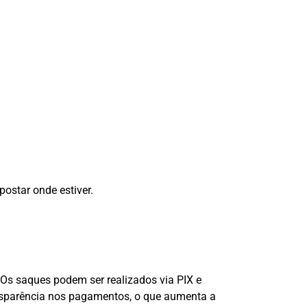
ostar onde estiver.
l
s saques podem ser realizados via PIX e
nsparência nos pagamentos, o que aumenta a