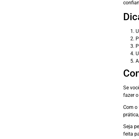
confia
Dic
U
P
P
U
A
Con
Se voc
fazer o
Com o 
prática
Seja p
feita p