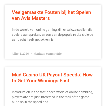
Veelgemaakte Fouten bij het Spelen
van Avia Masters
In de wereld van online gaming zijn er talloze spellen die
spelers aanspreken, en een van de populaire titels die de
aandacht heeft getrokken, is
julho 4, 2026
Nenhum comentário
Mad Casino UK Payout Speeds: How
to Get Your Winnings Fast
Introduction In the fast-paced world of online gambling,
players are not just interested in the thrill of the game
but also in the speed and