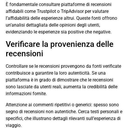
È fondamentale consultare piattaforme di recensioni
affidabili come Trustpilot o TripAdvisor per valutare
l’affidabilità delle esperienze altrui. Queste fonti offrono
un’analisi dettagliata delle opinioni degli utenti,
evidenziando le esperienze sia positive che negative.
Verificare la provenienza delle
recensioni
Controllare se le recensioni provengono da fonti verificate
contribuisce a garantire la loro autenticità. Se una
piattaforma è in grado di dimostrare che le recensioni
sono lasciate da utenti reali, aumenta la credibilità delle
informazioni fornite.
Attenzione ai commenti ripetitivi o generici: spesso sono
segno di recensioni non autentiche. Cerca testi personali e
specifici, che illustrano dettagli rilevanti sull’esperienza di
viaggio.