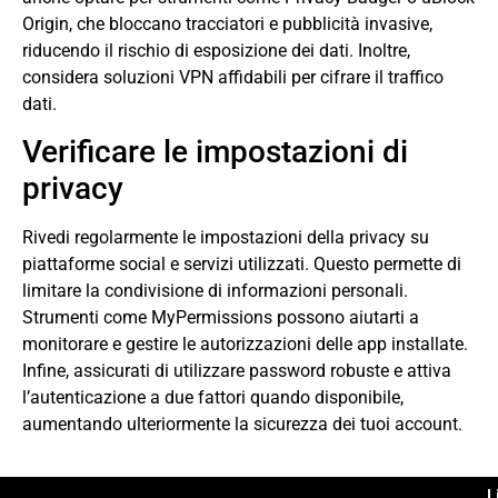
Origin, che bloccano tracciatori e pubblicità invasive,
riducendo il rischio di esposizione dei dati. Inoltre,
considera soluzioni VPN affidabili per cifrare il traffico
dati.
Verificare le impostazioni di
privacy
Rivedi regolarmente le impostazioni della privacy su
piattaforme social e servizi utilizzati. Questo permette di
limitare la condivisione di informazioni personali.
Strumenti come MyPermissions possono aiutarti a
monitorare e gestire le autorizzazioni delle app installate.
Infine, assicurati di utilizzare password robuste e attiva
l’autenticazione a due fattori quando disponibile,
aumentando ulteriormente la sicurezza dei tuoi account.
L