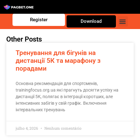
Register
Download
Other Posts
Тренування для бігунів на
дистанції 5К та марафону з
порадами
Основна рекомендація для спортсменів,
trainingfocus.org.ua які прагнуть досягти успіху на
дистанції 5К, полягає в інтеграції коротших, але
інтенсивних забігів у свій графік. Включення
інтервальних тренувань
julho 4, 2026
Nenhum comentário