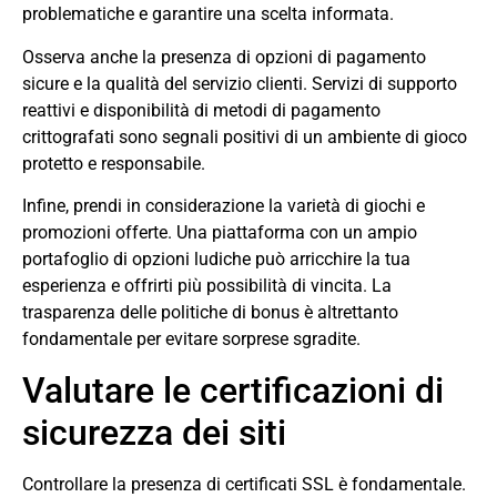
problematiche e garantire una scelta informata.
Osserva anche la presenza di opzioni di pagamento
sicure e la qualità del servizio clienti. Servizi di supporto
reattivi e disponibilità di metodi di pagamento
crittografati sono segnali positivi di un ambiente di gioco
protetto e responsabile.
Infine, prendi in considerazione la varietà di giochi e
promozioni offerte. Una piattaforma con un ampio
portafoglio di opzioni ludiche può arricchire la tua
esperienza e offrirti più possibilità di vincita. La
trasparenza delle politiche di bonus è altrettanto
fondamentale per evitare sorprese sgradite.
Valutare le certificazioni di
sicurezza dei siti
Controllare la presenza di certificati SSL è fondamentale.