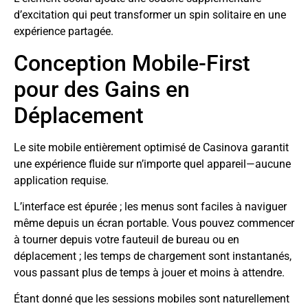
d’excitation qui peut transformer un spin solitaire en une
expérience partagée.
Conception Mobile-First
pour des Gains en
Déplacement
Le site mobile entièrement optimisé de Casinova garantit
une expérience fluide sur n’importe quel appareil—aucune
application requise.
L’interface est épurée ; les menus sont faciles à naviguer
même depuis un écran portable. Vous pouvez commencer
à tourner depuis votre fauteuil de bureau ou en
déplacement ; les temps de chargement sont instantanés,
vous passant plus de temps à jouer et moins à attendre.
Étant donné que les sessions mobiles sont naturellement