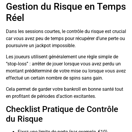
Gestion du Risque en Temps
Réel
Dans les sessions courtes, le contrôle du risque est crucial
car vous avez peu de temps pour récupérer d’une perte ou
poursuivre un jackpot impossible.
Les joueurs utilisent généralement une règle simple de
“stop‑loss” : arrêter de jouer lorsque vous avez perdu un
montant prédéterminé de votre mise ou lorsque vous avez
effectué un certain nombre de spins sans gain.
Cela permet de garder votre bankroll en bonne santé tout
en profitant de périodes d’action excitantes.
Checklist Pratique de Contrôle
du Risque
Fixez une limite de perte (par exemple, €10).