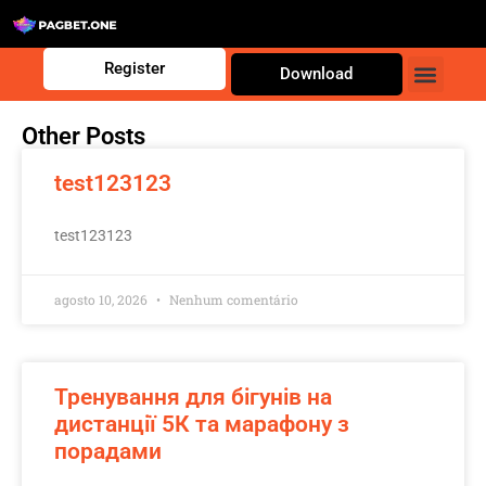
Register
Download
Other Posts
test123123
test123123
agosto 10, 2026
Nenhum comentário
Тренування для бігунів на
дистанції 5К та марафону з
порадами