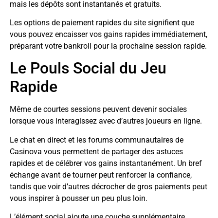
mais les dépôts sont instantanés et gratuits.
Les options de paiement rapides du site signifient que
vous pouvez encaisser vos gains rapides immédiatement,
préparant votre bankroll pour la prochaine session rapide.
Le Pouls Social du Jeu
Rapide
Même de courtes sessions peuvent devenir sociales
lorsque vous interagissez avec d’autres joueurs en ligne.
Le chat en direct et les forums communautaires de
Casinova vous permettent de partager des astuces
rapides et de célébrer vos gains instantanément. Un bref
échange avant de tourner peut renforcer la confiance,
tandis que voir d’autres décrocher de gros paiements peut
vous inspirer à pousser un peu plus loin.
L’élément social ajoute une couche supplémentaire